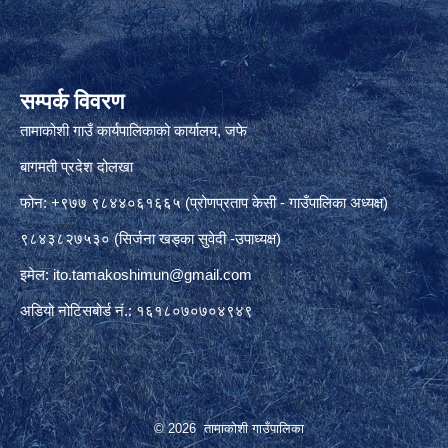
सम्पर्क विवरण
तामाकोशी गाउँ कार्यपालिकाको कार्यालय, जफे
बागमती प्रदेश दोलखा
फोन: +९७७ ९८४४०६१६६५ (प्रोणप्रताप केसी - गाउँपालिका अध्यक्ष)
९८४३८२७५३० (सिर्जना खड्का सुवेदी -उपाध्यक्ष)
इमेल:
ito.tamakoshimun@gmail.com
अडियो नोटिसबोर्ड नं.: १६१८०७०७०४९४९
© 2026 तामाकोशी गाउँपालिका