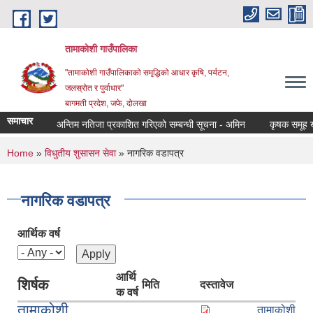
Skip to main content
तामाकोशी गाउँपालिका
"तामाकोशी गाउँपालिकाको समृद्धिको आधार कृषि, पर्यटन,
जलस्रोत र पुर्वाधार"
बागमती प्रदेश, जफे, दोलखा
समाचार
अन्तिम नतिजा प्रकाशित गरिएको सम्बन्धी सूचना - अमिन
कृषक समूह खारेज
You are here
Home
»
विधुतीय शुसासन सेवा
» नागरिक वडापत्र
नागरिक वडापत्र
आर्थिक वर्ष
आर्थि
शिर्षक
मिति
दस्तावेज
क वर्ष
तामाकोशी
तामाकोशी