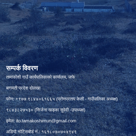
सम्पर्क विवरण
तामाकोशी गाउँ कार्यपालिकाको कार्यालय, जफे
बागमती प्रदेश दोलखा
फोन: +९७७ ९८४४०६१६६५ (प्रोणप्रताप केसी - गाउँपालिका अध्यक्ष)
९८४३८२७५३० (सिर्जना खड्का सुवेदी -उपाध्यक्ष)
इमेल:
ito.tamakoshimun@gmail.com
अडियो नोटिसबोर्ड नं.: १६१८०७०७०४९४९