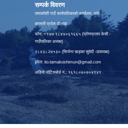
सम्पर्क विवरण
तामाकोशी गाउँ कार्यपालिकाको कार्यालय, जफे
बागमती प्रदेश दोलखा
फोन: +९७७ ९८४४०६१६६५ (प्रोणप्रताप केसी -
गाउँपालिका अध्यक्ष)
९८४३८२७५३० (सिर्जना खड्का सुवेदी -उपाध्यक्ष)
इमेल:
ito.tamakoshimun@gmail.com
अडियो नोटिसबोर्ड नं.: १६१८०७०७०४९४९