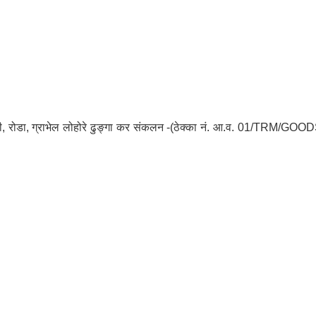
 गिटी, रोडा, ग्राभेल लोहोरे ढुङ्गा कर संकलन -(ठेक्का नं. आ.व. 01/TRM/G