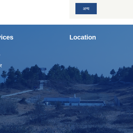
अन्य
ices
Location
ा
र