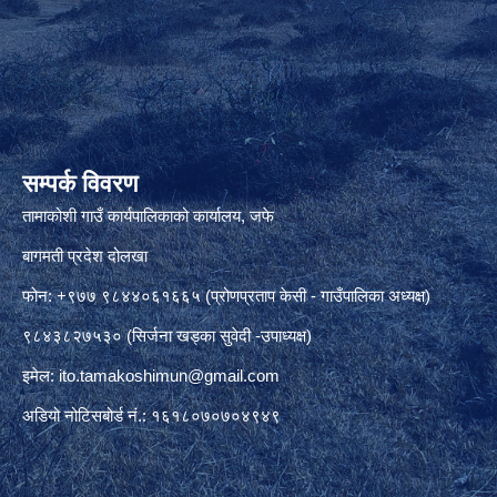
सम्पर्क विवरण
तामाकोशी गाउँ कार्यपालिकाको कार्यालय, जफे
बागमती प्रदेश दोलखा
फोन: +९७७ ९८४४०६१६६५ (प्रोणप्रताप केसी - गाउँपालिका अध्यक्ष)
९८४३८२७५३० (सिर्जना खड्का सुवेदी -उपाध्यक्ष)
इमेल:
ito.tamakoshimun@gmail.com
अडियो नोटिसबोर्ड नं.: १६१८०७०७०४९४९