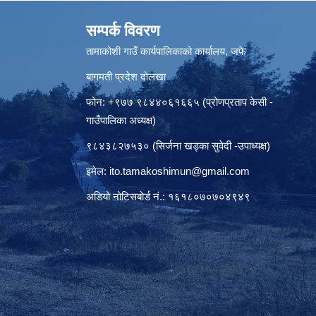
सम्पर्क विवरण
तामाकोशी गाउँ कार्यपालिकाको कार्यालय, जफे
बागमती प्रदेश दोलखा
फोन: +९७७ ९८४४०६१६६५ (प्रोणप्रताप केसी -
गाउँपालिका अध्यक्ष)
९८४३८२७५३० (सिर्जना खड्का सुवेदी -उपाध्यक्ष)
इमेल:
ito.tamakoshimun@gmail.com
अडियो नोटिसबोर्ड नं.: १६१८०७०७०४९४९