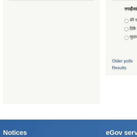
तपाइँलाई
Choic
धेरै र
ठिकै
सुधार 
Older polls
Results
Notices
eGov serv