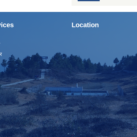
ices
Location
ा
र