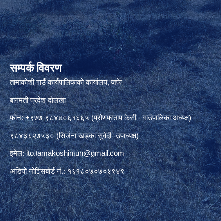
सम्पर्क विवरण
तामाकोशी गाउँ कार्यपालिकाको कार्यालय, जफे
बागमती प्रदेश दोलखा
फोन: +९७७ ९८४४०६१६६५ (प्रोणप्रताप केसी - गाउँपालिका अध्यक्ष)
९८४३८२७५३० (सिर्जना खड्का सुवेदी -उपाध्यक्ष)
इमेल:
ito.tamakoshimun@gmail.com
अडियो नोटिसबोर्ड नं.: १६१८०७०७०४९४९