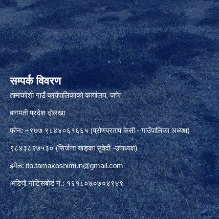
सम्पर्क विवरण
तामाकोशी गाउँ कार्यपालिकाको कार्यालय, जफे
बागमती प्रदेश दोलखा
फोन: +९७७ ९८४४०६१६६५ (प्रोणप्रताप केसी - गाउँपालिका अध्यक्ष)
९८४३८२७५३० (सिर्जना खड्का सुवेदी -उपाध्यक्ष)
इमेल:
ito.tamakoshimun@gmail.com
अडियो नोटिसबोर्ड नं.: १६१८०७०७०४९४९