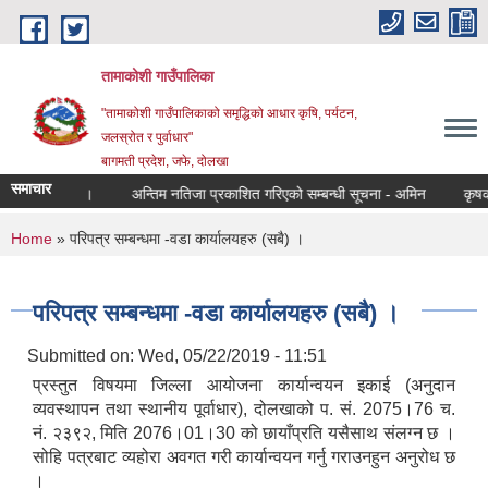
Skip to main content
तामाकोशी गाउँपालिका
"तामाकोशी गाउँपालिकाको समृद्धिको आधार कृषि, पर्यटन,
जलस्रोत र पुर्वाधार"
बागमती प्रदेश, जफे, दोलखा
समाचार
७ दिने सूचना ।
अन्तिम नतिजा प्रकाशित गरिएको सम्बन्धी सूचना - अमिन
कृषक समू
You are here
Home
» परिपत्र सम्बन्धमा -वडा कार्यालयहरु (सबै) ।
परिपत्र सम्बन्धमा -वडा कार्यालयहरु (सबै) ।
Submitted on:
Wed, 05/22/2019 - 11:51
प्रस्तुत विषयमा जिल्ला आयोजना कार्यान्वयन इकाई (अनुदान
व्यवस्थापन तथा स्थानीय पूर्वाधार), दोलखाको प. सं. 2075।76 च.
नं. २३९२, मिति 2076।01।30 को छायाँप्रति यसैसाथ संलग्न छ ।
सोहि पत्रबाट व्यहोरा अवगत गरी कार्यान्वयन गर्नु गराउनहुन अनुरोध छ
।