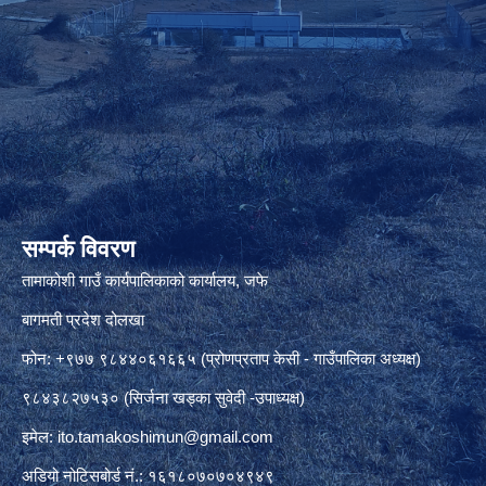
सम्पर्क विवरण
तामाकोशी गाउँ कार्यपालिकाको कार्यालय, जफे
बागमती प्रदेश दोलखा
फोन: +९७७ ९८४४०६१६६५ (प्रोणप्रताप केसी - गाउँपालिका अध्यक्ष)
९८४३८२७५३० (सिर्जना खड्का सुवेदी -उपाध्यक्ष)
इमेल:
ito.tamakoshimun@gmail.com
अडियो नोटिसबोर्ड नं.: १६१८०७०७०४९४९