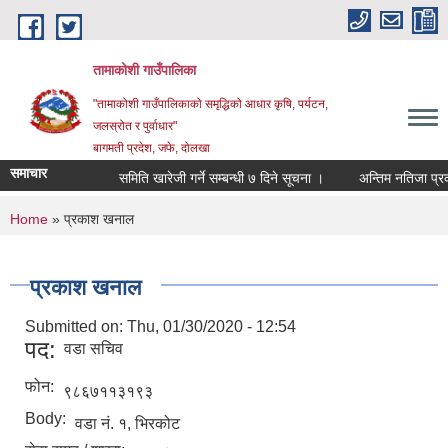
Skip to main content
तामाकोशी गाउँपालिका
"तामाकोशी गाउँपालिकाको समृद्धिको आधार कृषि, पर्यटन,
जलस्रोत र पुर्वाधार"
बागमती प्रदेश, जफे, दोलखा
समाचार
समिति खारेजी गर्ने सम्बन्धी ७ दिने सूचना ।
अन्तिम नतिजा प्रकाश
You are here
Home
» प्रकाश खनाल
प्रकाश खनाल
Submitted on:
Thu, 01/30/2020 - 12:54
पद:
वडा सचिव
फोन:
९८६७११३१९३
Body:
वडा नं. १, भिरकोट