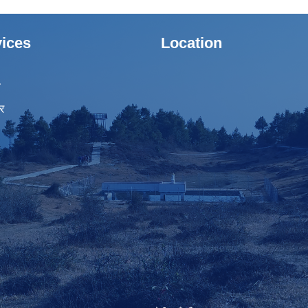
ices
Location
ा
र