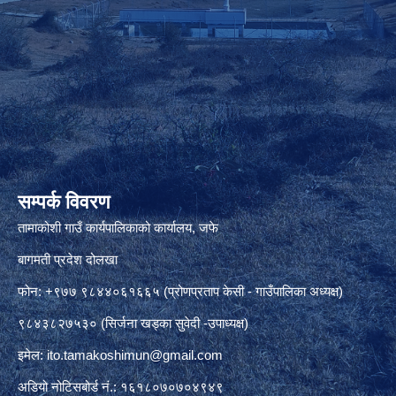
सम्पर्क विवरण
तामाकोशी गाउँ कार्यपालिकाको कार्यालय, जफे
बागमती प्रदेश दोलखा
फोन: +९७७ ९८४४०६१६६५ (प्रोणप्रताप केसी - गाउँपालिका अध्यक्ष)
९८४३८२७५३० (सिर्जना खड्का सुवेदी -उपाध्यक्ष)
इमेल:
ito.tamakoshimun@gmail.com
अडियो नोटिसबोर्ड नं.: १६१८०७०७०४९४९