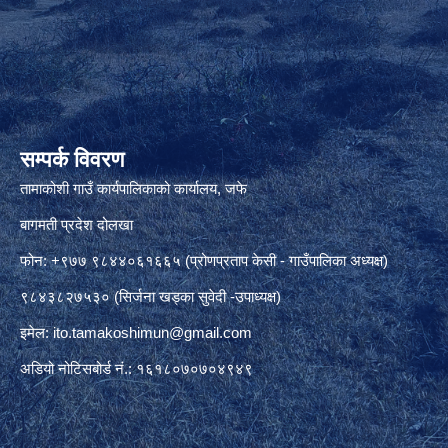
सम्पर्क विवरण
तामाकोशी गाउँ कार्यपालिकाको कार्यालय, जफे
बागमती प्रदेश दोलखा
फोन: +९७७ ९८४४०६१६६५ (प्रोणप्रताप केसी - गाउँपालिका अध्यक्ष)
९८४३८२७५३० (सिर्जना खड्का सुवेदी -उपाध्यक्ष)
इमेल:
ito.tamakoshimun@gmail.com
अडियो नोटिसबोर्ड नं.: १६१८०७०७०४९४९