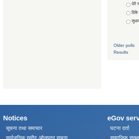
Choic
धेरै र
ठिकै
सुधार 
Older polls
Results
Notices
eGov serv
सूचना तथा समाचार
घटना दर्ता
सार्वजनिक खरीद /बोलपत्र सूचना
सामाजिक सुरक्ष