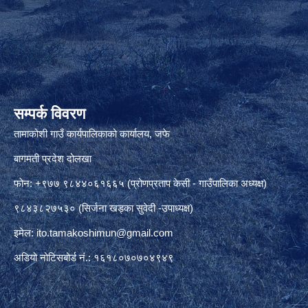
सम्पर्क विवरण
तामाकोशी गाउँ कार्यपालिकाको कार्यालय, जफे
बागमती प्रदेश दोलखा
फोन: +९७७ ९८४४०६१६६५ (प्रोणप्रताप केसी - गाउँपालिका अध्यक्ष)
९८४३८२७५३० (सिर्जना खड्का सुवेदी -उपाध्यक्ष)
इमेल:
ito.tamakoshimun@gmail.com
अडियो नोटिसबोर्ड नं.: १६१८०७०७०४९४९