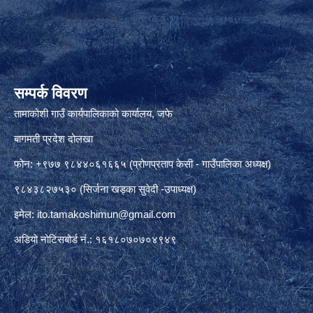
सम्पर्क विवरण
तामाकोशी गाउँ कार्यपालिकाको कार्यालय, जफे
बागमती प्रदेश दोलखा
फोन: +९७७ ९८४४०६१६६५ (प्रोणप्रताप केसी - गाउँपालिका अध्यक्ष)
९८४३८२७५३० (सिर्जना खड्का सुवेदी -उपाध्यक्ष)
इमेल:
ito.tamakoshimun@gmail.com
अडियो नोटिसबोर्ड नं.: १६१८०७०७०४९४९