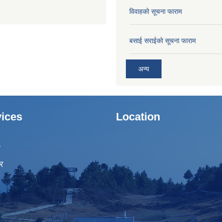
विवाहको सूचना फाराम
बसाई सराईको सूचना फाराम
अन्य
ices
Location
ा
र