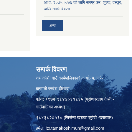
आ.व. २०७५।०७६ को लागि समग्र कर, शुल्क, दस्तुर,
जरिवानाको विवरण
अन्य
सम्पर्क विवरण
तामाकोशी गाउँ कार्यपालिकाको कार्यालय, जफे
बागमती प्रदेश दोलखा
फोन: +९७७ ९८४४०६१६६५ (प्रोणप्रताप केसी -
गाउँपालिका अध्यक्ष)
९८४३८२७५३० (सिर्जना खड्का सुवेदी -उपाध्यक्ष)
इमेल:
ito.tamakoshimun@gmail.com