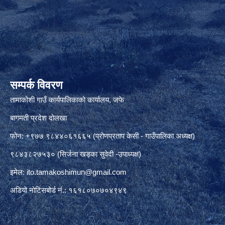
सम्पर्क विवरण
तामाकोशी गाउँ कार्यपालिकाको कार्यालय, जफे
बागमती प्रदेश दोलखा
फोन: +९७७ ९८४४०६१६६५ (प्रोणप्रताप केसी - गाउँपालिका अध्यक्ष)
९८४३८२७५३० (सिर्जना खड्का सुवेदी -उपाध्यक्ष)
इमेल:
ito.tamakoshimun@gmail.com
अडियो नोटिसबोर्ड नं.: १६१८०७०७०४९४९