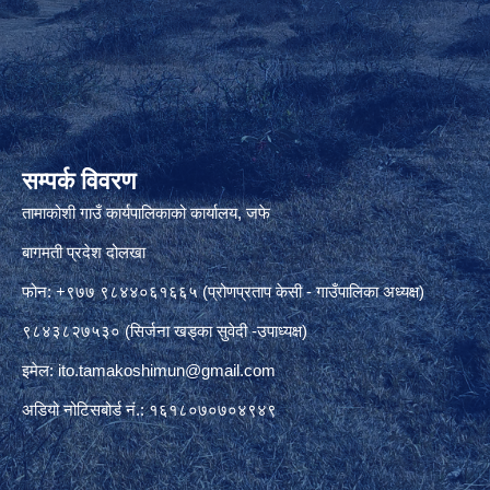
सम्पर्क विवरण
तामाकोशी गाउँ कार्यपालिकाको कार्यालय, जफे
बागमती प्रदेश दोलखा
फोन: +९७७ ९८४४०६१६६५ (प्रोणप्रताप केसी - गाउँपालिका अध्यक्ष)
९८४३८२७५३० (सिर्जना खड्का सुवेदी -उपाध्यक्ष)
इमेल:
ito.tamakoshimun@gmail.com
अडियो नोटिसबोर्ड नं.: १६१८०७०७०४९४९