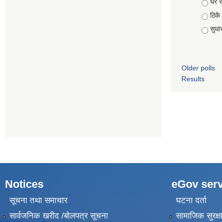
Choic
धेरै र
ठिकै
सुधार 
Older polls
Results
Notices
eGov serv
सूचना तथा समाचार
घटना दर्ता
सार्वजनिक खरीद /बोलपत्र सूचना
सामाजिक सुरक्ष