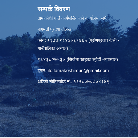
सम्पर्क विवरण
तामाकोशी गाउँ कार्यपालिकाको कार्यालय, जफे
बागमती प्रदेश दोलखा
फोन: +९७७ ९८४४०६१६६५ (प्रोणप्रताप केसी -
गाउँपालिका अध्यक्ष)
९८४३८२७५३० (सिर्जना खड्का सुवेदी -उपाध्यक्ष)
इमेल:
ito.tamakoshimun@gmail.com
अडियो नोटिसबोर्ड नं.: १६१८०७०७०४९४९