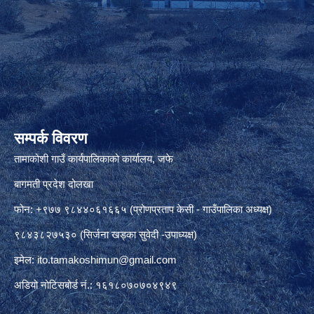
सम्पर्क विवरण
तामाकोशी गाउँ कार्यपालिकाको कार्यालय, जफे
बागमती प्रदेश दोलखा
फोन: +९७७ ९८४४०६१६६५ (प्रोणप्रताप केसी - गाउँपालिका अध्यक्ष)
९८४३८२७५३० (सिर्जना खड्का सुवेदी -उपाध्यक्ष)
इमेल:
ito.tamakoshimun@gmail.com
अडियो नोटिसबोर्ड नं.: १६१८०७०७०४९४९