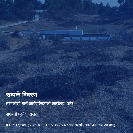
सम्पर्क विवरण
तामाकोशी गाउँ कार्यपालिकाको कार्यालय, जफे
बागमती प्रदेश दोलखा
फोन: +९७७ ९८४४०६१६६५ (प्रोणप्रताप केसी - गाउँपालिका अध्यक्ष)