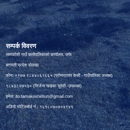
सम्पर्क विवरण
तामाकोशी गाउँ कार्यपालिकाको कार्यालय, जफे
बागमती प्रदेश दोलखा
फोन: +९७७ ९८४४०६१६६५ (प्रोणप्रताप केसी - गाउँपालिका अध्यक्ष)
९८४३८२७५३० (सिर्जना खड्का सुवेदी -उपाध्यक्ष)
इमेल:
ito.tamakoshimun@gmail.com
अडियो नोटिसबोर्ड नं.: १६१८०७०७०४९४९