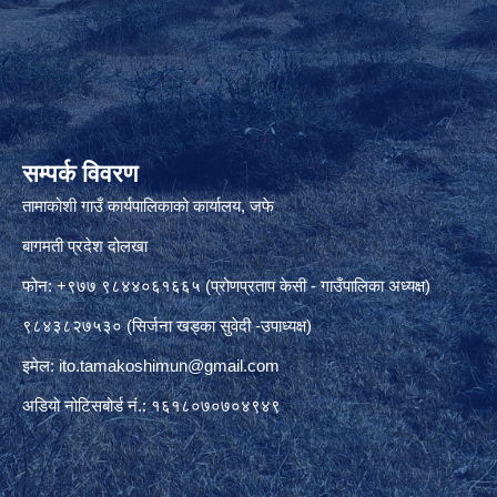
सम्पर्क विवरण
तामाकोशी गाउँ कार्यपालिकाको कार्यालय, जफे
बागमती प्रदेश दोलखा
फोन: +९७७ ९८४४०६१६६५ (प्रोणप्रताप केसी - गाउँपालिका अध्यक्ष)
९८४३८२७५३० (सिर्जना खड्का सुवेदी -उपाध्यक्ष)
इमेल:
ito.tamakoshimun@gmail.com
अडियो नोटिसबोर्ड नं.: १६१८०७०७०४९४९