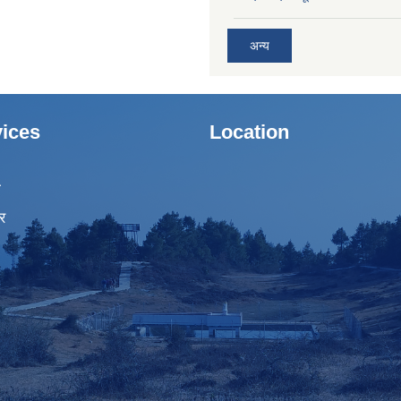
अन्य
ices
Location
ा
र