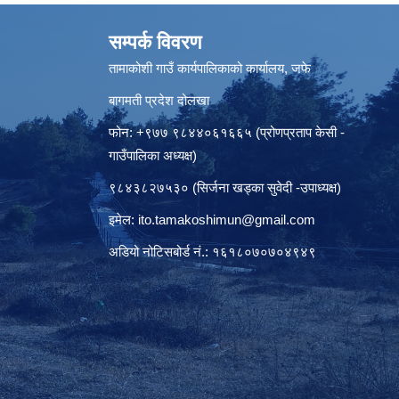
सम्पर्क विवरण
तामाकोशी गाउँ कार्यपालिकाको कार्यालय, जफे
बागमती प्रदेश दोलखा
फोन: +९७७ ९८४४०६१६६५ (प्रोणप्रताप केसी -
गाउँपालिका अध्यक्ष)
९८४३८२७५३० (सिर्जना खड्का सुवेदी -उपाध्यक्ष)
इमेल:
ito.tamakoshimun@gmail.com
अडियो नोटिसबोर्ड नं.: १६१८०७०७०४९४९