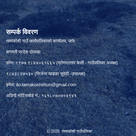
सम्पर्क विवरण
तामाकोशी गाउँ कार्यपालिकाको कार्यालय, जफे
बागमती प्रदेश दोलखा
फोन: +९७७ ९८४४०६१६६५ (प्रोणप्रताप केसी - गाउँपालिका अध्यक्ष)
९८४३८२७५३० (सिर्जना खड्का सुवेदी -उपाध्यक्ष)
इमेल:
ito.tamakoshimun@gmail.com
अडियो नोटिसबोर्ड नं.: १६१८०७०७०४९४९
© 2026 तामाकोशी गाउँपालिका