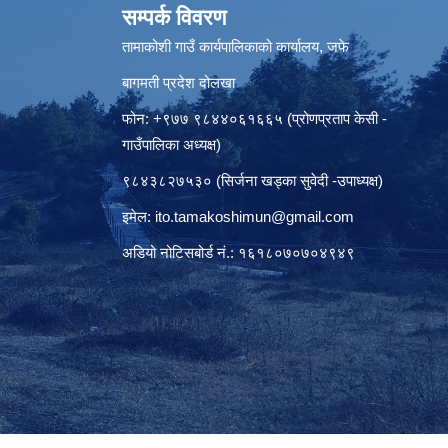
सम्पर्क विवरण
तामाकोशी गाउँ कार्यपालिकाको कार्यालय, जफे
बागमती प्रदेश दोलखा
फोन: +९७७ ९८४४०६१६६५ (प्रोणप्रताप केसी -
गाउँपालिका अध्यक्ष)
९८४३८२७५३० (सिर्जना खड्का सुवेदी -उपाध्यक्ष)
इमेल:
ito.tamakoshimun@gmail.com
अडियो नोटिसबोर्ड नं.: १६१८०७०७०४९४९