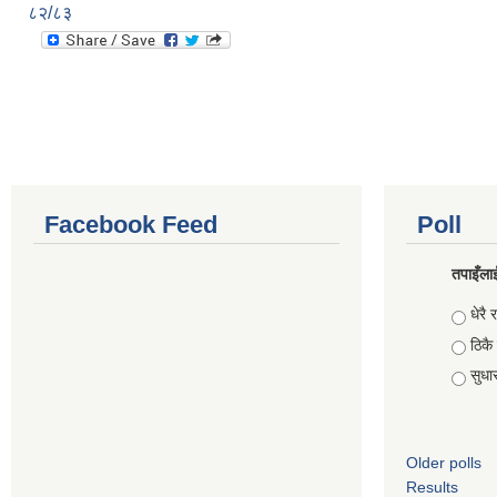
८२/८३
Facebook Feed
Poll
तपाइँलाई
Choic
धेरै र
ठिकै
सुधार 
Older polls
Results