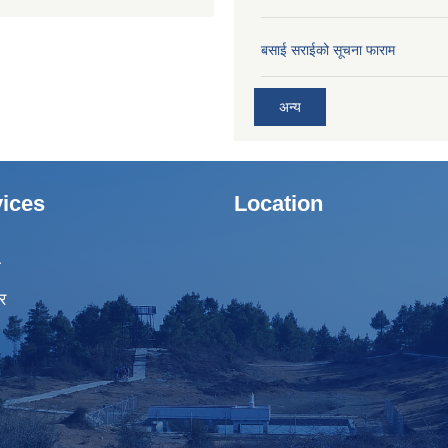
बसाई सराईको सूचना फाराम
अन्य
ices
Location
ा
र