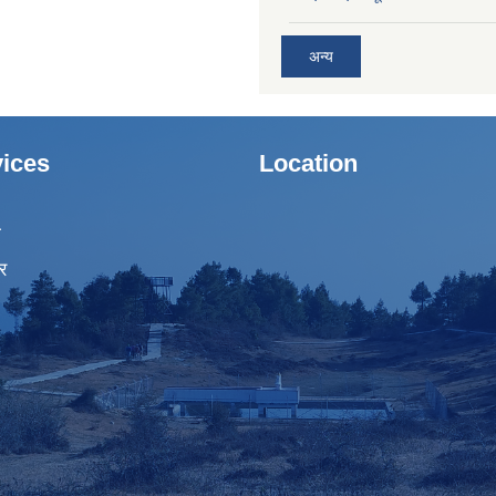
अन्य
ices
Location
ा
र