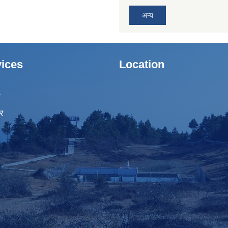
अन्य
ices
Location
ा
र