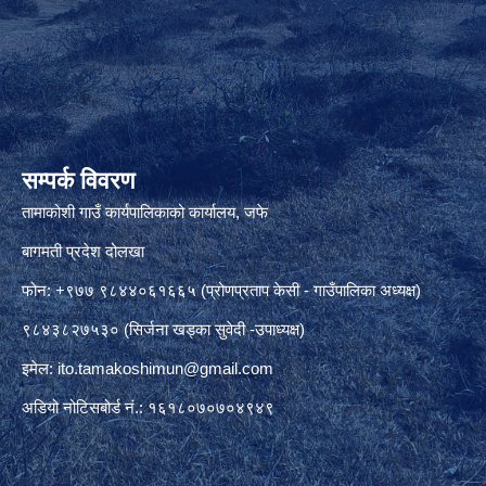
सम्पर्क विवरण
तामाकोशी गाउँ कार्यपालिकाको कार्यालय, जफे
बागमती प्रदेश दोलखा
फोन: +९७७ ९८४४०६१६६५ (प्रोणप्रताप केसी - गाउँपालिका अध्यक्ष)
९८४३८२७५३० (सिर्जना खड्का सुवेदी -उपाध्यक्ष)
इमेल:
ito.tamakoshimun@gmail.com
अडियो नोटिसबोर्ड नं.: १६१८०७०७०४९४९