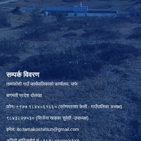
सम्पर्क विवरण
तामाकोशी गाउँ कार्यपालिकाको कार्यालय, जफे
बागमती प्रदेश दोलखा
फोन: +९७७ ९८४४०६१६६५ (प्रोणप्रताप केसी - गाउँपालिका अध्यक्ष)
९८४३८२७५३० (सिर्जना खड्का सुवेदी -उपाध्यक्ष)
इमेल:
ito.tamakoshimun@gmail.com
अडियो नोटिसबोर्ड नं.: १६१८०७०७०४९४९