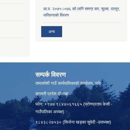
आ.व. २०७५।०७६ को लागि समग्र कर, शुल्क, दस्तुर,
जरिवानाको विवरण
अन्य
सम्पर्क विवरण
तामाकोशी गाउँ कार्यपालिकाको कार्यालय, जफे
बागमती प्रदेश दोलखा
फोन: +९७७ ९८४४०६१६६५ (प्रोणप्रताप केसी -
गाउँपालिका अध्यक्ष)
९८४३८२७५३० (सिर्जना खड्का सुवेदी -उपाध्यक्ष)