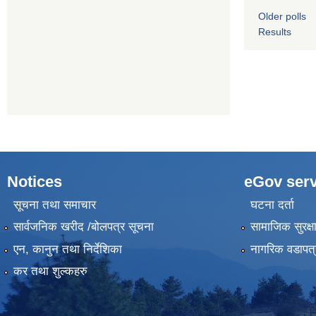
Older polls
Results
Notices
eGov serv
सूचना तथा समाचार
घटना दर्ता
सार्वजनिक खरीद /बोलपत्र सूचना
सामाजिक सुरक्ष
एन, कानुन तथा निर्देशिका
नागरिक वडापत्
कर तथा शुल्कहरु