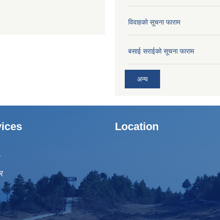
विवाहको सूचना फाराम
बसाई सराईको सूचना फाराम
अन्य
ices
Location
ा
र