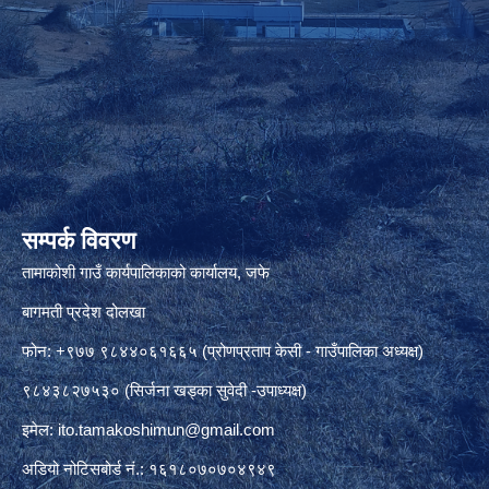
सम्पर्क विवरण
तामाकोशी गाउँ कार्यपालिकाको कार्यालय, जफे
बागमती प्रदेश दोलखा
फोन: +९७७ ९८४४०६१६६५ (प्रोणप्रताप केसी - गाउँपालिका अध्यक्ष)
९८४३८२७५३० (सिर्जना खड्का सुवेदी -उपाध्यक्ष)
इमेल:
ito.tamakoshimun@gmail.com
अडियो नोटिसबोर्ड नं.: १६१८०७०७०४९४९