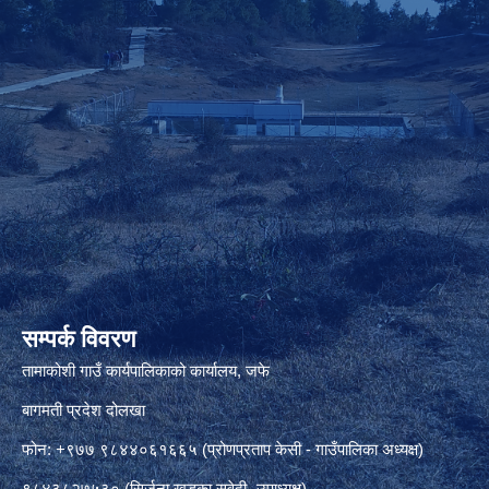
सम्पर्क विवरण
तामाकोशी गाउँ कार्यपालिकाको कार्यालय, जफे
बागमती प्रदेश दोलखा
फोन: +९७७ ९८४४०६१६६५ (प्रोणप्रताप केसी - गाउँपालिका अध्यक्ष)
९८४३८२७५३० (सिर्जना खड्का सुवेदी -उपाध्यक्ष)