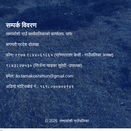
सम्पर्क विवरण
तामाकोशी गाउँ कार्यपालिकाको कार्यालय, जफे
बागमती प्रदेश दोलखा
फोन: +९७७ ९८४४०६१६६५ (प्रोणप्रताप केसी - गाउँपालिका अध्यक्ष)
९८४३८२७५३० (सिर्जना खड्का सुवेदी -उपाध्यक्ष)
इमेल:
ito.tamakoshimun@gmail.com
अडियो नोटिसबोर्ड नं.: १६१८०७०७०४९४९
© 2026 तामाकोशी गाउँपालिका