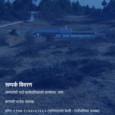
सम्पर्क विवरण
तामाकोशी गाउँ कार्यपालिकाको कार्यालय, जफे
बागमती प्रदेश दोलखा
फोन: +९७७ ९८४४०६१६६५ (प्रोणप्रताप केसी - गाउँपालिका अध्यक्ष)