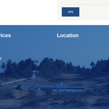
अन्य
ices
Location
ा
र