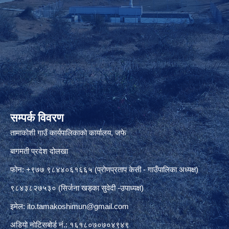
सम्पर्क विवरण
तामाकोशी गाउँ कार्यपालिकाको कार्यालय, जफे
बागमती प्रदेश दोलखा
फोन: +९७७ ९८४४०६१६६५ (प्रोणप्रताप केसी - गाउँपालिका अध्यक्ष)
९८४३८२७५३० (सिर्जना खड्का सुवेदी -उपाध्यक्ष)
इमेल:
ito.tamakoshimun@gmail.com
अडियो नोटिसबोर्ड नं.: १६१८०७०७०४९४९