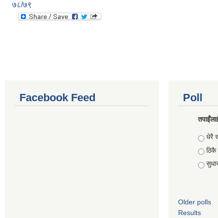
७८/७९
Facebook Feed
Poll
तपाइँलाई
Choic
धेरै र
ठिकै
सुधार 
Older polls
Results