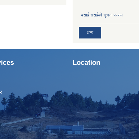
बसाई सराईको सूचना फाराम
अन्य
ices
Location
ा
र