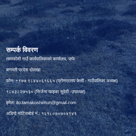
सम्पर्क विवरण
तामाकोशी गाउँ कार्यपालिकाको कार्यालय, जफे
बागमती प्रदेश दोलखा
फोन: +९७७ ९८४४०६१६६५ (प्रोणप्रताप केसी - गाउँपालिका अध्यक्ष)
९८४३८२७५३० (सिर्जना खड्का सुवेदी -उपाध्यक्ष)
इमेल:
ito.tamakoshimun@gmail.com
अडियो नोटिसबोर्ड नं.: १६१८०७०७०४९४९